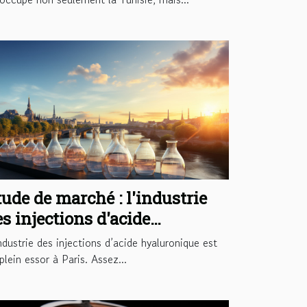
tude de marché : l'industrie
s injections d'acide
yaluronique à Paris
ndustrie des injections d’acide hyaluronique est
plein essor à Paris. Assez...