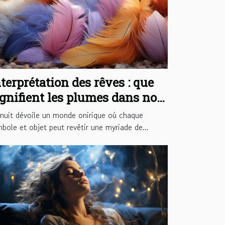
terprétation des rêves : que
ignifient les plumes dans nos
onges ?
nuit dévoile un monde onirique où chaque
bole et objet peut revêtir une myriade de...