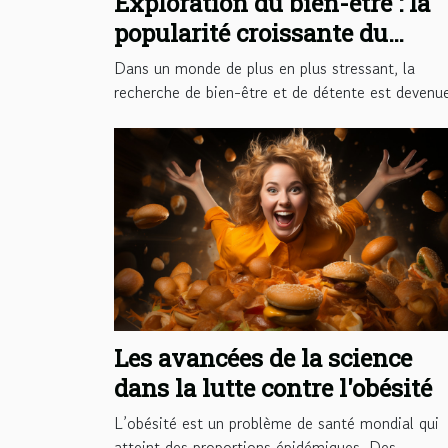
Exploration du bien-être : la
popularité croissante du
massage thaï traditionnel à
Dans un monde de plus en plus stressant, la
Marseille
recherche de bien-être et de détente est devenue
Les avancées de la science
dans la lutte contre l'obésité
L’obésité est un problème de santé mondial qui
atteint des proportions épidémiques. Des...