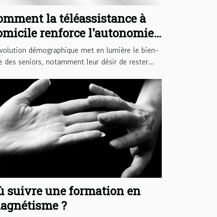
omment la téléassistance à
omicile renforce l'autonomie
es seniors ?
volution démographique met en lumière le bien-
e des seniors, notamment leur désir de rester...
ù suivre une formation en
agnétisme ?