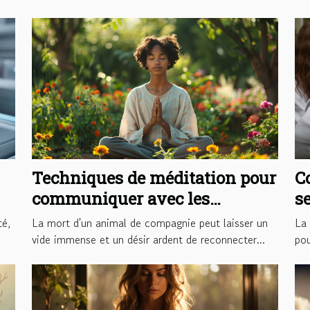
Techniques de méditation pour
C
communiquer avec les
s
animaux après leur mort
el
té,
La mort d'un animal de compagnie peut laisser un
La 
d
vide immense et un désir ardent de reconnecter...
pou