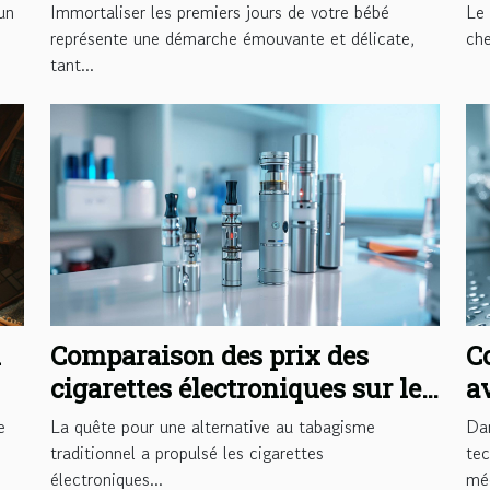
avec sensibilité?
un
Immortaliser les premiers jours de votre bébé
Le 
représente une démarche émouvante et délicate,
che
tant...
n
Comparaison des prix des
C
cigarettes électroniques sur le
a
marché
a
e
La quête pour une alternative au tabagisme
Da
s
traditionnel a propulsé les cigarettes
tec
électroniques...
méd