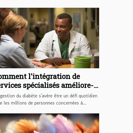
omment l'intégration de
ervices spécialisés améliore-t-
le les soins aux patients
gestion du diabète s'avère être un défi quotidien
iabétiques ?
r les millions de personnes concernées à...