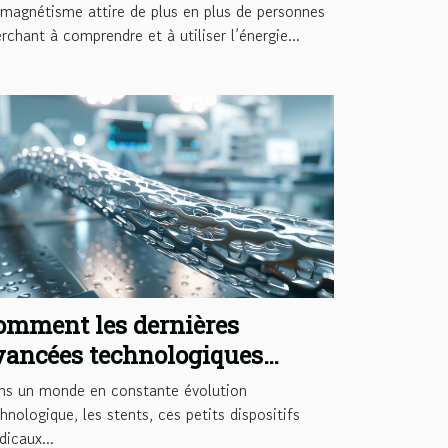
magnétisme attire de plus en plus de personnes
rchant à comprendre et à utiliser l’énergie...
omment les dernières
vancées technologiques
méliorent la durabilité des
ns un monde en constante évolution
tents
hnologique, les stents, ces petits dispositifs
icaux...