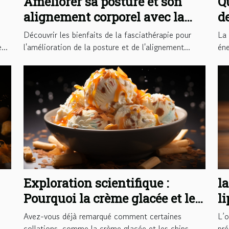
Améliorer sa posture et son
Q
alignement corporel avec la
d
fasciathérapie
d
Découvrir les bienfaits de la fasciathérapie pour
La 
...
l'amélioration de la posture et de l'alignement...
éne
Exploration scientifique :
la
Pourquoi la crème glacée et les
l
chips peuvent être aussi
T
Avez-vous déjà remarqué comment certaines
L’o
addictives que la drogue
collations, comme la crème glacée et les chips,
pré