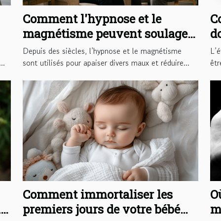
Comment l'hypnose et le
C
magnétisme peuvent soulager
d
vos douleurs ?
d
Depuis des siècles, l’hypnose et le magnétisme
L’é
..
sont utilisés pour apaiser divers maux et réduire...
êtr
Comment immortaliser les
O
t
premiers jours de votre bébé
m