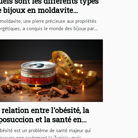
uels sont les différents types
e bijoux en moldavite
isponibles sur le marché ?
moldavite, une pierre précieuse aux propriétés
rgétiques, a conquis le monde des bijoux par...
 relation entre l'obésité, la
iposuccion et la santé en
unisie
bésité est un problème de santé majeur qui
occupe non seulement la Tunisie, mais...