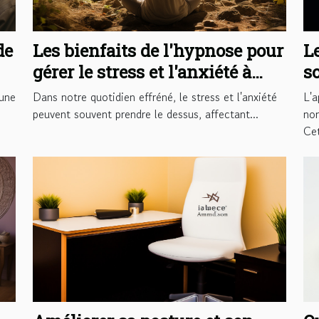
de
Les bienfaits de l'hypnose pour
Le
gérer le stress et l'anxiété à
s
Saint-Paul-Trois-Châteaux
'une
Dans notre quotidien effréné, le stress et l'anxiété
L'a
peuvent souvent prendre le dessus, affectant...
no
Cet