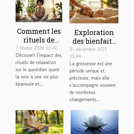
Comment les
Exploration
rituels de
des bienfaits
relaxation
7 février 2026 02:40
de la
31 décembre 2025
Découvrir l’impact des
peuvent
10:44
massothérapie
rituels de relaxation
La grossesse est une
transformer
pour les
sur le quotidien ouvre
période unique et
votre
futures
la voie à une vie plus
précieuse, mais elle
quotidien ?
mamans
épanouie et...
s’accompagne souvent
de nombreux
changements...