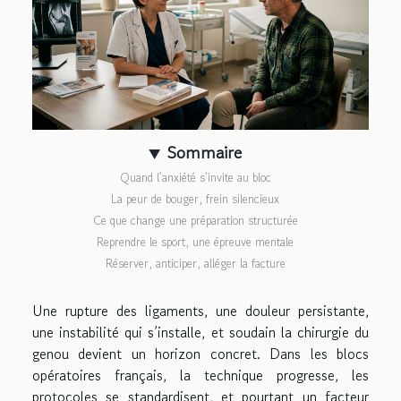
Sommaire
Quand l’anxiété s’invite au bloc
La peur de bouger, frein silencieux
Ce que change une préparation structurée
Reprendre le sport, une épreuve mentale
Réserver, anticiper, alléger la facture
Une rupture des ligaments, une douleur persistante,
une instabilité qui s’installe, et soudain la chirurgie du
genou devient un horizon concret. Dans les blocs
opératoires français, la technique progresse, les
protocoles se standardisent, et pourtant un facteur