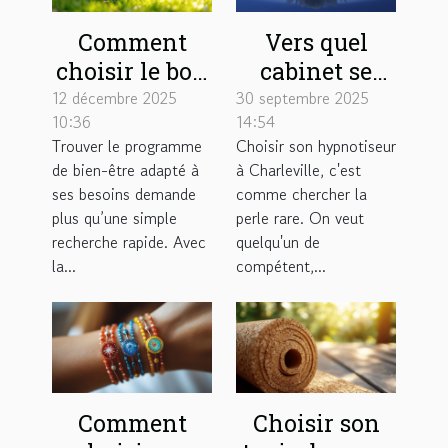
Comment
Vers quel
choisir le bon
cabinet se
programme
tourner pour
12 décembre 2025
30 septembre 2025
10:36
14:54
de bien-être
une séance
Trouver le programme
Choisir son hypnotiseur
adapté à vos
d'hypnose à
de bien-être adapté à
à Charleville, c'est
besoins ?
Charleville ?
ses besoins demande
comme chercher la
plus qu’une simple
perle rare. On veut
recherche rapide. Avec
quelqu'un de
la...
compétent,...
Comment
Choisir son