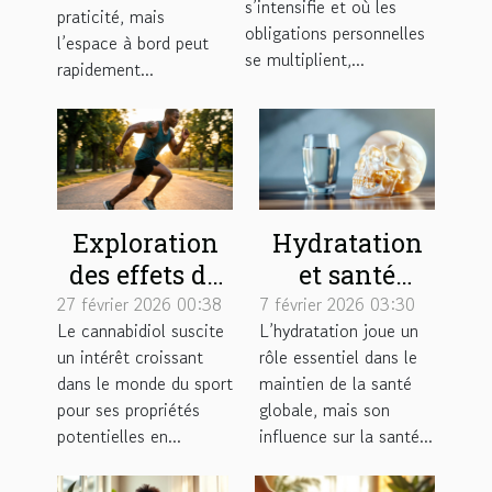
gonflable ?
s’intensifie et où les
praticité, mais
et personnelle
obligations personnelles
l’espace à bord peut
?
se multiplient,...
rapidement...
Exploration
Hydratation
des effets du
et santé
cannabidiol
cranienne :
27 février 2026 00:38
7 février 2026 03:30
Le cannabidiol suscite
L’hydratation joue un
sur la
liens et
un intérêt croissant
rôle essentiel dans le
prévention
conseils
dans le monde du sport
maintien de la santé
des blessures
pratiques
pour ses propriétés
globale, mais son
sportives
potentielles en...
influence sur la santé...