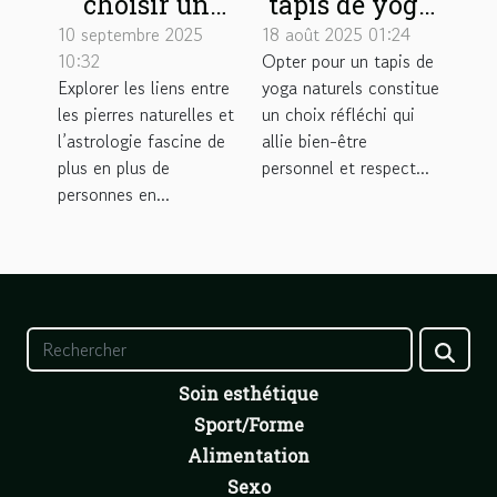
choisir un
tapis de yoga
bracelet
naturels :
10 septembre 2025
18 août 2025 01:24
10:32
Opter pour un tapis de
énergétique
quels
Explorer les liens entre
yoga naturels constitue
adapté à votre
matériaux
les pierres naturelles et
un choix réfléchi qui
signe
privilégier ?
l’astrologie fascine de
allie bien-être
astrologique ?
plus en plus de
personnel et respect...
personnes en...
Soin esthétique
Sport/Forme
Alimentation
Sexo