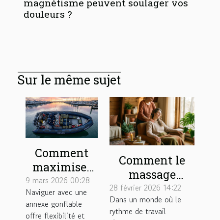
magnétisme peuvent soulager vos
douleurs ?
Sur le même sujet
Comment
Comment le
maximiser
massage
l'espace à
9 mars 2026 00:28
favorise-t-il
28 février 2026 14:22
Naviguer avec une
bord de votre
Dans un monde où le
l’équilibre vie
annexe gonflable
annexe
rythme de travail
professionnelle
offre flexibilité et