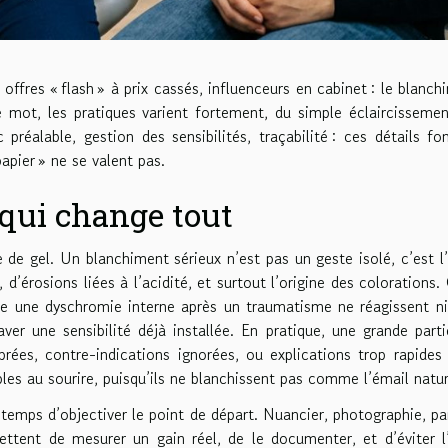
offres « flash » à prix cassés, influenceurs en cabinet : le blanchi
 mot, les pratiques varient fortement, du simple éclaircisseme
préalable, gestion des sensibilités, traçabilité : ces détails fo
apier » ne se valent pas.
e qui change tout
 gel. Un blanchiment sérieux n’est pas un geste isolé, c’est l’a
, d’érosions liées à l’acidité, et surtout l’origine des colorations
re une dyschromie interne après un traumatisme ne réagissent 
ver une sensibilité déjà installée. En pratique, une grande part
brées, contre-indications ignorées, ou explications trop rapides 
les au sourire, puisqu’ils ne blanchissent pas comme l’émail natur
 temps d’objectiver le point de départ. Nuancier, photographie, par
mettent de mesurer un gain réel, de le documenter, et d’éviter l