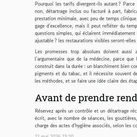
Pourquoi les tarifs divergent-ils autant ? Parce 
non, détartrage inclus ou facturé à part, fabr
prestation minimale, avec peu de temps clinique,
gage d’excellence, mais il peut refléter du tem
questions simples, qui éclairent immédiatement le
ajustable ? les restaurations visibles seront-elles
Les promesses trop absolues doivent aussi ale
l’argumentaire que de la médecine, parce que la
construit dans la durée : un blanchiment bien co
pigments et du tabac, et il nécessite souvent d
les méthodes, et se faire une idée claire des éta
Avant de prendre rend
Réservez après un contrôle et un détartrage réc
écrit, avec le nombre de séances, les gouttières
charge des actes d’hygiène associés, selon les co
12 mai 2026 13:20