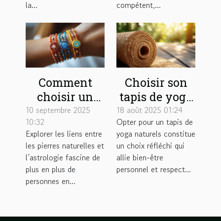
la...
compétent,...
Comment
Choisir son
choisir un
tapis de yoga
bracelet
naturels :
10 septembre 2025
18 août 2025 01:24
10:32
Opter pour un tapis de
énergétique
quels
Explorer les liens entre
yoga naturels constitue
adapté à votre
matériaux
les pierres naturelles et
un choix réfléchi qui
signe
privilégier ?
l’astrologie fascine de
allie bien-être
astrologique ?
plus en plus de
personnel et respect...
personnes en...