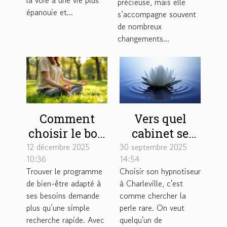
précieuse, mais elle
quotidien ?
mamans
épanouie et...
s’accompagne souvent
de nombreux
changements...
Comment
Vers quel
choisir le bon
cabinet se
programme
tourner pour
12 décembre 2025
30 septembre 2025
10:36
14:54
de bien-être
une séance
Trouver le programme
Choisir son hypnotiseur
adapté à vos
d'hypnose à
de bien-être adapté à
à Charleville, c'est
besoins ?
Charleville ?
ses besoins demande
comme chercher la
plus qu’une simple
perle rare. On veut
recherche rapide. Avec
quelqu'un de