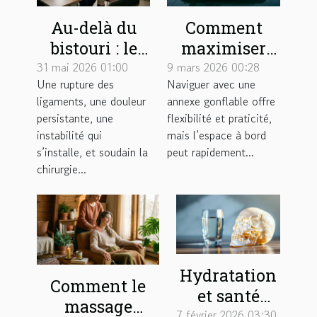
Au-delà du
Comment
bistouri : le
maximiser
rôle méconnu
l'espace à
31 mai 2026 01:00
9 mars 2026 00:28
Une rupture des
Naviguer avec une
de la
bord de votre
ligaments, une douleur
annexe gonflable offre
préparation
annexe
persistante, une
flexibilité et praticité,
mentale en
gonflable ?
instabilité qui
mais l’espace à bord
chirurgie du
s’installe, et soudain la
peut rapidement...
chirurgie...
genou
Hydratation
Comment le
et santé
massage
cranienne :
7 février 2026 03:30