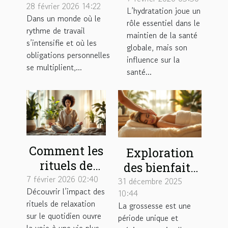
favorise-t-il
28 février 2026 14:22
L’hydratation joue un
liens et
Dans un monde où le
l’équilibre vie
rôle essentiel dans le
conseils
rythme de travail
professionnelle
maintien de la santé
pratiques
s’intensifie et où les
globale, mais son
et personnelle
obligations personnelles
influence sur la
?
se multiplient,...
santé...
Comment les
Exploration
rituels de
des bienfaits
relaxation
7 février 2026 02:40
de la
31 décembre 2025
Découvrir l’impact des
peuvent
10:44
massothérapie
rituels de relaxation
La grossesse est une
transformer
pour les
sur le quotidien ouvre
période unique et
votre
futures
la voie à une vie plus