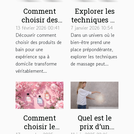
Comment
Explorer les
choisir des
techniques de
produits de
massage pour
13 février 2026 00:41
7 janvier 2026 10:54
Découvrir comment
Dans un univers où le
bain pour une
maximiser les
choisir des produits de
bien-être prend une
expérience
effets des
bain pour une
place prépondérante,
spa à domicile
huiles
expérience spa à
explorer les techniques
?
végétales
domicile transforme
de massage peut...
véritablement...
Comment
Quel est le
choisir le
prix d’un