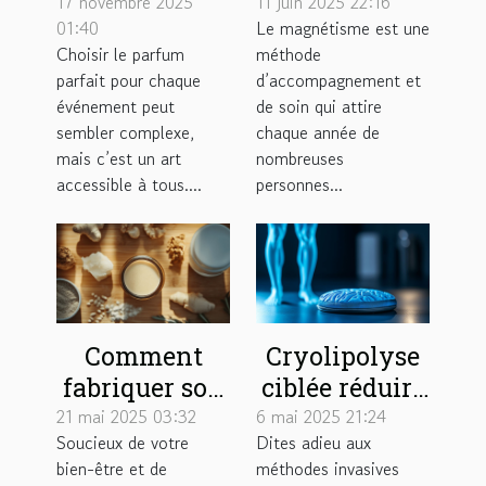
parfum idéal
magnétiseur ?
17 novembre 2025
11 juin 2025 22:16
01:40
Le magnétisme est une
pour chaque
Choisir le parfum
méthode
occasion ?
parfait pour chaque
d’accompagnement et
événement peut
de soin qui attire
sembler complexe,
chaque année de
mais c’est un art
nombreuses
accessible à tous....
personnes...
Comment
Cryolipolyse
fabriquer son
ciblée réduire
propre
les amas
21 mai 2025 03:32
6 mai 2025 21:24
Soucieux de votre
Dites adieu aux
déodorant
graisseux
bien-être et de
méthodes invasives
solide à la
sans