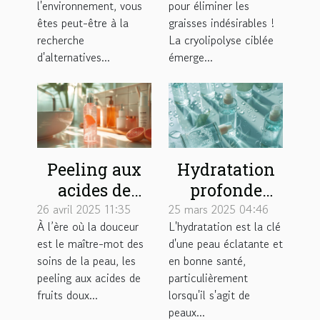
l'environnement, vous
pour éliminer les
maison
chirurgie
êtes peut-être à la
graisses indésirables !
recherche
La cryolipolyse ciblée
d'alternatives...
émerge...
Peeling aux
Hydratation
acides de
profonde
fruits doux
routine
26 avril 2025 11:35
25 mars 2025 04:46
À l’ère où la douceur
L'hydratation est la clé
pour un éclat
quotidienne
est le maître-mot des
d'une peau éclatante et
sans agresser
pour les
soins de la peau, les
en bonne santé,
la peau
peaux sèches
peeling aux acides de
particulièrement
fruits doux...
lorsqu'il s'agit de
peaux...