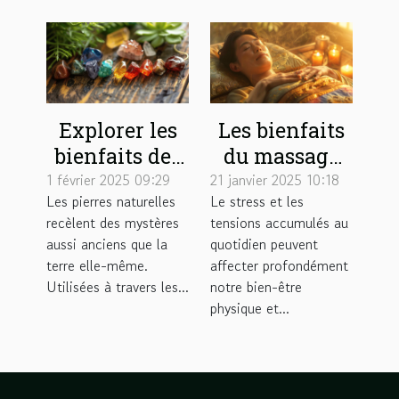
Explorer les
Les bienfaits
bienfaits des
du massage
bijoux en
Tuina pour
1 février 2025 09:29
21 janvier 2025 10:18
Les pierres naturelles
Le stress et les
pierres
réduire le
recèlent des mystères
tensions accumulés au
naturelles
stress et les
aussi anciens que la
quotidien peuvent
pour les
tensions
terre elle-même.
affecter profondément
chakras
Utilisées à travers les...
notre bien-être
physique et...