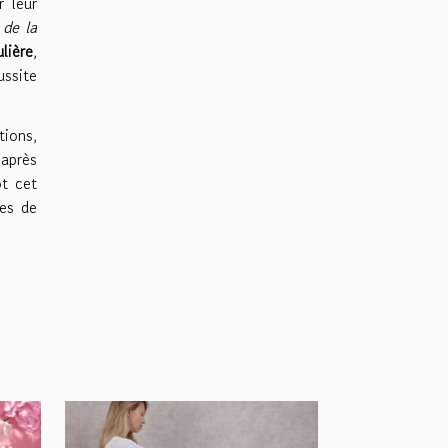
r leur
 de la
ulière
,
ussite
tions,
après
ôt cet
des de