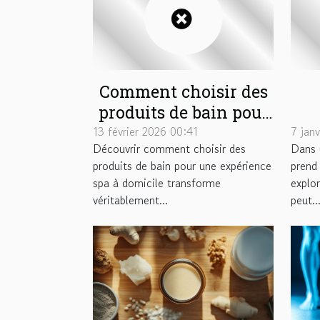
Comment choisir des
produits de bain pour
une expérience spa à
13 février 2026 00:41
7 jan
Découvrir comment choisir des
Dans 
domicile ?
ma
produits de bain pour une expérience
prend
de
spa à domicile transforme
explo
véritablement...
peut..