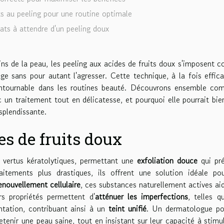
 au peeling pour une routine optimale
tats à attendre d'un peeling doux
ins de la peau, les peeling aux acides de fruits doux s'imposent
age sans pour autant l'agresser. Cette technique, à la fois effic
ontournable dans les routines beauté. Découvrons ensemble co
 un traitement tout en délicatesse, et pourquoi elle pourrait bie
splendissante.
es de fruits doux
s vertus kératolytiques, permettant une
exfoliation douce
qui pré
aitements plus drastiques, ils offrent une solution idéale po
enouvellement cellulaire
, ces substances naturellement actives ai
urs propriétés permettent d'
atténuer les imperfections
, telles q
ntation, contribuant ainsi à un
teint unifié
. Un dermatologue po
retenir une peau saine, tout en insistant sur leur capacité à stimu