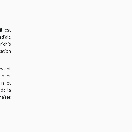
il est
rdiale
richis
tation
evient
ion et
in et
 de la
naires