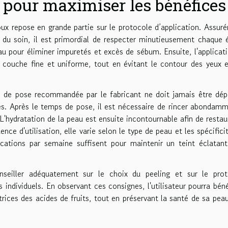
e pour maximiser les bénéfices
oux repose en grande partie sur le protocole d’application. Assur
té du soin, il est primordial de respecter minutieusement chaque 
u pour éliminer impuretés et excès de sébum. Ensuite, l'applicat
en couche fine et uniforme, tout en évitant le contour des yeux 
ée de pose recommandée par le fabricant ne doit jamais être dé
ées. Après le temps de pose, il est nécessaire de rincer abondam
. L'hydratation de la peau est ensuite incontournable afin de restau
ence d'utilisation, elle varie selon le type de peau et les spécifici
cations par semaine suffisent pour maintenir un teint éclatan
seiller adéquatement sur le choix du peeling et sur le prot
 individuels. En observant ces consignes, l'utilisateur pourra béné
rices des acides de fruits, tout en préservant la santé de sa pea