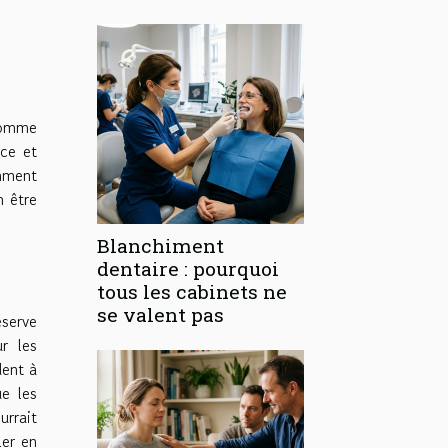
 comme
ace et
mment
n être
Blanchiment
dentaire : pourquoi
tous les cabinets ne
se valent pas
serve
ur les
dent à
ue les
urrait
ler en