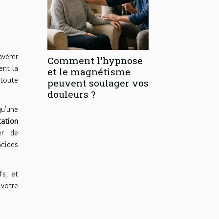
avérer
Comment l'hypnose
ent la
et le magnétisme
 toute
peuvent soulager vos
douleurs ?
qu'une
tation
er de
acides
fs, et
 votre