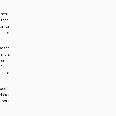
ément,
étape.
ion de
et des
passée
ment à
rer sa
tés du
t sans
ocole
ficier
u pour