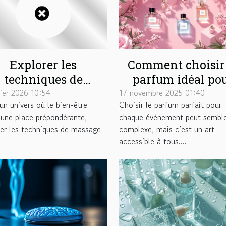
Explorer les
Comment choisir 
techniques de
parfum idéal po
massage pour
chaque occasion
vier 2026 10:54
17 novembre 2025 01:40
un univers où le bien-être
Choisir le parfum parfait pour
ximiser les effets
 une place prépondérante,
chaque événement peut sembl
s huiles végétales
rer les techniques de massage
complexe, mais c’est un art
.
accessible à tous....