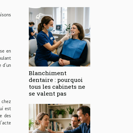
aisons
sse en
mulant
e d’un
Blanchiment
dentaire : pourquoi
tous les cabinets ne
se valent pas
t chez
ui est
ie des
l’acte