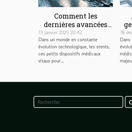
Comment les
dernières avancées
ge
technologiques
13 janvier 2025 20:42
18 dé
Dans un monde en constante
Dans 
améliorent la
s
évolution technologique, les stents,
évolut
durabilité des stents
ces petits dispositifs médicaux
médic
vitaux pour...
majeur