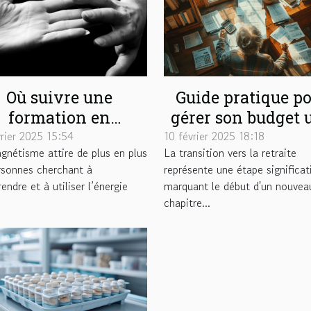
Où suivre une
Guide pratique p
formation en
gérer son budget 
magnétisme ?
fois à la retrait
vrier 2025 15:54
10 février 2025 18:18
gnétisme attire de plus en plus
La transition vers la retraite
rsonnes cherchant à
représente une étape significat
ndre et à utiliser l’énergie
marquant le début d'un nouvea
.
chapitre...