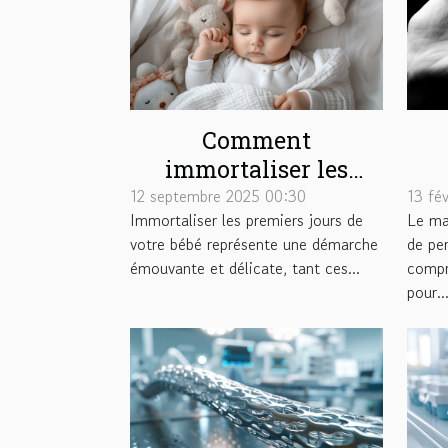
Comment
immortaliser les
premiers jours de
12 septembre 2025 00:30
13 fé
Immortaliser les premiers jours de
Le ma
votre bébé avec
votre bébé représente une démarche
de pe
sensibilité?
émouvante et délicate, tant ces...
compre
pour..