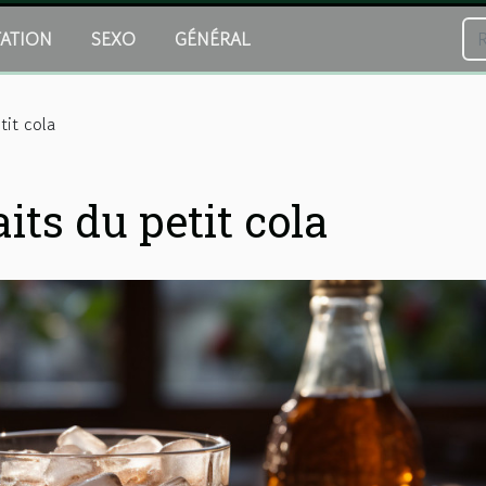
TATION
SEXO
GÉNÉRAL
tit cola
aits du petit cola