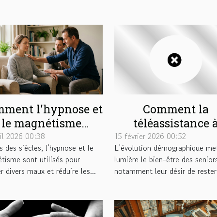
ment l'hypnose et
Comment la
le magnétisme
téléassistance 
uvent soulager vos
domicile renfor
ril 2026 00:38
15 février 2026 00:52
 des siècles, l’hypnose et le
L’évolution démographique me
douleurs ?
l'autonomie de
tisme sont utilisés pour
lumière le bien-être des senior
seniors ?
r divers maux et réduire les...
notamment leur désir de rester.