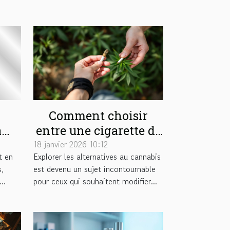
Comment choisir
à
entre une cigarette de
ce
plantes et un joint
18 janvier 2026 10:12
t en
Explorer les alternatives au cannabis
s
sans cannabis ?
s,
est devenu un sujet incontournable
..
pour ceux qui souhaitent modifier...