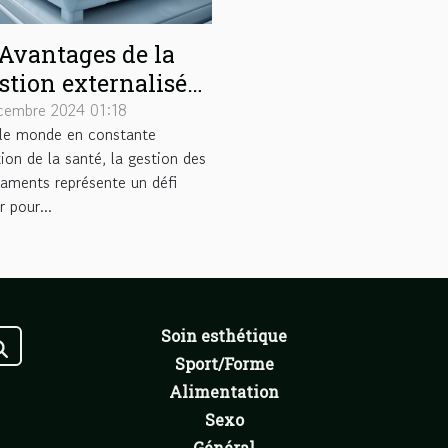
Avantages de la
stion externalisée
des piluliers en
cembre 2024 01:18
le monde en constante
tructures de soins
ion de la santé, la gestion des
aments représente un défi
 pour...
Soin esthétique
Sport/Forme
Alimentation
Sexo
Général