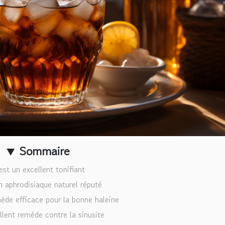
Sommaire
est un excellent tonifiant
n aphrodisiaque naturel réputé
ède efficace pour la bonne haleine
lent remède contre la sinusite