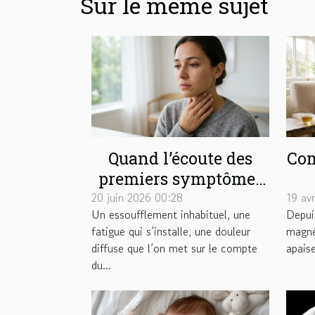
Sur le même sujet
Quand l’écoute des
Com
premiers symptômes
change le cours d’une
pe
20 juin 2026 00:28
19 av
Un essoufflement inhabituel, une
Depuis
pathologie
fatigue qui s’installe, une douleur
magné
diffuse que l’on met sur le compte
apaise
du...