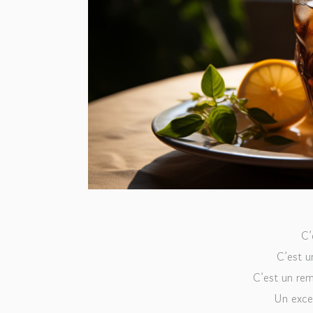
C’
C’est u
C’est un rem
Un excel