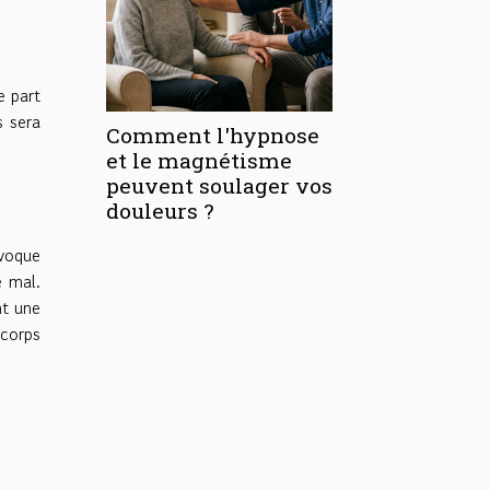
e part
s sera
Comment l'hypnose
et le magnétisme
peuvent soulager vos
douleurs ?
voque
e mal.
nt une
 corps