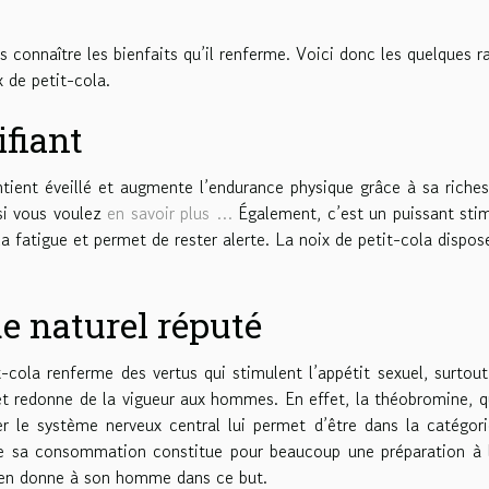
 connaître les bienfaits qu’il renferme. Voici donc les quelques r
 de petit-cola.
ifiant
ent éveillé et augmente l’endurance physique grâce à sa riche
si vous voulez
en savoir plus …
Également, c’est un puissant sti
la fatigue et permet de rester alerte. La noix de petit-cola dispos
e naturel réputé
-cola renferme des vertus qui stimulent l’appétit sexuel, surtou
 et redonne de la vigueur aux hommes. En effet, la théobromine, q
r le système nerveux central lui permet d’être dans la catégor
que sa consommation constitue pour beaucoup une préparation à 
e en donne à son homme dans ce but.