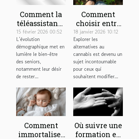
Comment la
Comment
téléassistance
choisir entre
à domicile
une cigarette
15 février 2026 00:52
18 janvier 2026 10:12
L’évolution
Explorer les
renforce
de plantes et
démographique met en
alternatives au
l'autonomie
un joint sans
lumière le bien-être
cannabis est devenu un
des seniors ?
cannabis ?
des seniors,
sujet incontournable
notamment leur désir
pour ceux qui
de rester...
souhaitent modifier...
Comment
Où suivre une
immortaliser
formation en