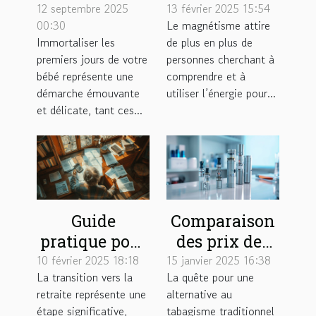
les premiers
magnétisme ?
12 septembre 2025
13 février 2025 15:54
00:30
Le magnétisme attire
jours de votre
Immortaliser les
de plus en plus de
bébé avec
premiers jours de votre
personnes cherchant à
sensibilité?
bébé représente une
comprendre et à
démarche émouvante
utiliser l’énergie pour...
et délicate, tant ces...
Guide
Comparaison
pratique pour
des prix des
gérer son
cigarettes
10 février 2025 18:18
15 janvier 2025 16:38
La transition vers la
La quête pour une
budget une
électroniques
retraite représente une
alternative au
fois à la
sur le marché
étape significative,
tabagisme traditionnel