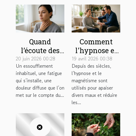
Quand
Comment
l’écoute des
l'hypnose et
premiers
le
20 juin 2026 00:28
19 avril 2026 00:38
Un essoufflement
Depuis des siècles,
symptômes
magnétisme
inhabituel, une fatigue
l’hypnose et le
change le
peuvent
qui s’installe, une
magnétisme sont
cours d’une
soulager vos
douleur diffuse que l’on
utilisés pour apaiser
pathologie
douleurs ?
met sur le compte du...
divers maux et réduire
les...