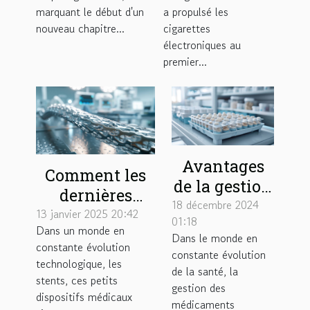
retraite
marquant le début d'un
a propulsé les
nouveau chapitre...
cigarettes
électroniques au
premier...
Avantages
Comment les
de la gestion
dernières
externalisée
18 décembre 2024
avancées
13 janvier 2025 20:42
01:18
des piluliers
Dans un monde en
technologiques
Dans le monde en
en structures
constante évolution
améliorent la
constante évolution
technologique, les
de soins
de la santé, la
durabilité des
stents, ces petits
gestion des
stents
dispositifs médicaux
médicaments