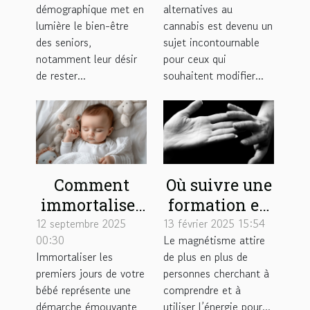
démographique met en
alternatives au
l'autonomie
un joint sans
lumière le bien-être
cannabis est devenu un
des seniors ?
cannabis ?
des seniors,
sujet incontournable
notamment leur désir
pour ceux qui
de rester...
souhaitent modifier...
Comment
Où suivre une
immortaliser
formation en
les premiers
magnétisme ?
12 septembre 2025
13 février 2025 15:54
00:30
Le magnétisme attire
jours de votre
Immortaliser les
de plus en plus de
bébé avec
premiers jours de votre
personnes cherchant à
sensibilité?
bébé représente une
comprendre et à
démarche émouvante
utiliser l’énergie pour...