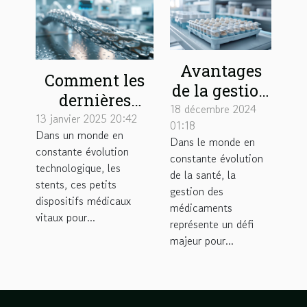
Avantages
Comment les
de la gestion
dernières
externalisée
18 décembre 2024
avancées
13 janvier 2025 20:42
01:18
des piluliers
Dans un monde en
technologiques
Dans le monde en
en structures
constante évolution
améliorent la
constante évolution
technologique, les
de soins
de la santé, la
durabilité des
stents, ces petits
gestion des
stents
dispositifs médicaux
médicaments
vitaux pour...
représente un défi
majeur pour...