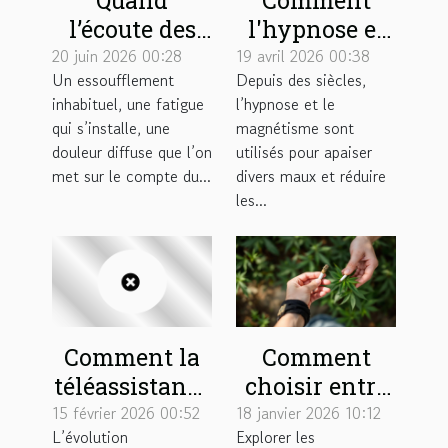
l’écoute des
l'hypnose et
premiers
le
20 juin 2026 00:28
19 avril 2026 00:38
Un essoufflement
Depuis des siècles,
symptômes
magnétisme
inhabituel, une fatigue
l’hypnose et le
change le
peuvent
qui s’installe, une
magnétisme sont
cours d’une
soulager vos
douleur diffuse que l’on
utilisés pour apaiser
pathologie
douleurs ?
met sur le compte du...
divers maux et réduire
les...
Comment la
Comment
téléassistance
choisir entre
à domicile
une cigarette
15 février 2026 00:52
18 janvier 2026 10:12
L’évolution
Explorer les
renforce
de plantes et