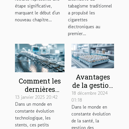
fois à la
sur le marché
étape significative,
tabagisme traditionnel
retraite
marquant le début d'un
a propulsé les
nouveau chapitre...
cigarettes
électroniques au
premier...
Avantages
Comment les
de la gestion
dernières
externalisée
18 décembre 2024
avancées
13 janvier 2025 20:42
01:18
des piluliers
Dans un monde en
technologiques
Dans le monde en
en structures
constante évolution
améliorent la
constante évolution
technologique, les
de soins
de la santé, la
durabilité des
stents, ces petits
gestion des