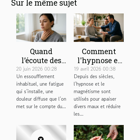
Sur le même sujet
Quand
Comment
l’écoute des
l'hypnose et
premiers
le
20 juin 2026 00:28
19 avril 2026 00:38
Un essoufflement
Depuis des siècles,
symptômes
magnétisme
inhabituel, une fatigue
l’hypnose et le
change le
peuvent
qui s’installe, une
magnétisme sont
cours d’une
soulager vos
douleur diffuse que l’on
utilisés pour apaiser
pathologie
douleurs ?
met sur le compte du...
divers maux et réduire
les...