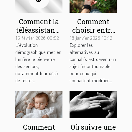
Comment la
Comment
téléassistance
choisir entre
à domicile
une cigarette
15 février 2026 00:52
18 janvier 2026 10:12
L’évolution
Explorer les
renforce
de plantes et
démographique met en
alternatives au
l'autonomie
un joint sans
lumière le bien-être
cannabis est devenu un
des seniors ?
cannabis ?
des seniors,
sujet incontournable
notamment leur désir
pour ceux qui
de rester...
souhaitent modifier...
Comment
Où suivre une