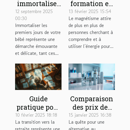
immortaliser
formation en
les premiers
magnétisme ?
12 septembre 2025
13 février 2025 15:54
00:30
Le magnétisme attire
jours de votre
Immortaliser les
de plus en plus de
bébé avec
premiers jours de votre
personnes cherchant à
sensibilité?
bébé représente une
comprendre et à
démarche émouvante
utiliser l’énergie pour...
et délicate, tant ces...
Guide
Comparaison
pratique pour
des prix des
gérer son
cigarettes
10 février 2025 18:18
15 janvier 2025 16:38
La transition vers la
La quête pour une
budget une
électroniques
retraite représente une
alternative au