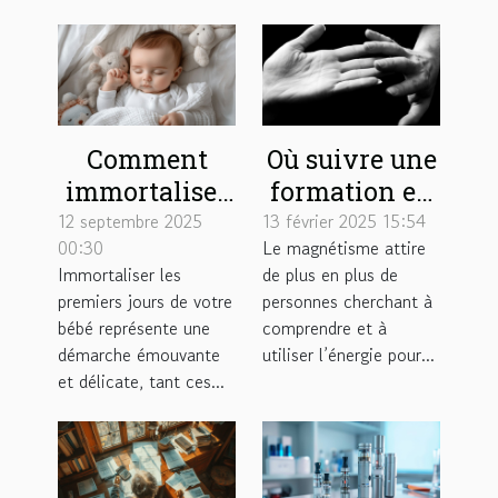
Comment
Où suivre une
immortaliser
formation en
les premiers
magnétisme ?
12 septembre 2025
13 février 2025 15:54
00:30
Le magnétisme attire
jours de votre
Immortaliser les
de plus en plus de
bébé avec
premiers jours de votre
personnes cherchant à
sensibilité?
bébé représente une
comprendre et à
démarche émouvante
utiliser l’énergie pour...
et délicate, tant ces...