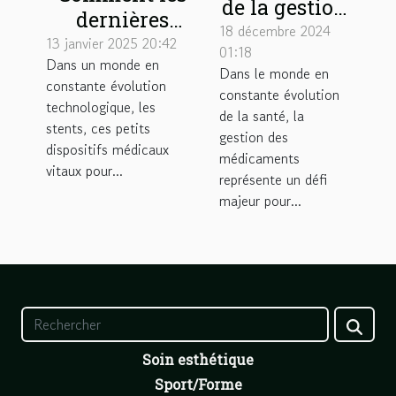
de la gestion
dernières
externalisée
18 décembre 2024
avancées
13 janvier 2025 20:42
01:18
des piluliers
Dans un monde en
technologiques
Dans le monde en
en structures
constante évolution
améliorent la
constante évolution
technologique, les
de soins
de la santé, la
durabilité des
stents, ces petits
gestion des
stents
dispositifs médicaux
médicaments
vitaux pour...
représente un défi
majeur pour...
Soin esthétique
Sport/Forme