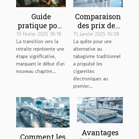
Guide
Comparaison
pratique pour
des prix des
gérer son
cigarettes
10 février 2025 18:18
15 janvier 2025 16:38
La transition vers la
La quête pour une
budget une
électroniques
retraite représente une
alternative au
fois à la
sur le marché
étape significative,
tabagisme traditionnel
retraite
marquant le début d'un
a propulsé les
nouveau chapitre...
cigarettes
électroniques au
premier...
Avantages
Comment les