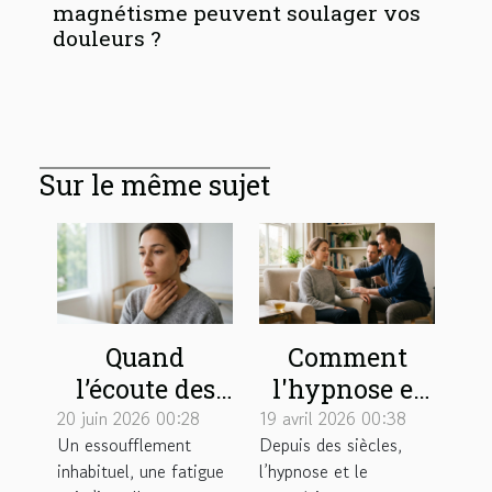
magnétisme peuvent soulager vos
douleurs ?
Sur le même sujet
Quand
Comment
l’écoute des
l'hypnose et
premiers
le
20 juin 2026 00:28
19 avril 2026 00:38
Un essoufflement
Depuis des siècles,
symptômes
magnétisme
inhabituel, une fatigue
l’hypnose et le
change le
peuvent