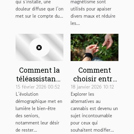
qui s’installe, une
magnétisme sont
cours d’une
soulager vos
douleur diffuse que l’on
utilisés pour apaiser
pathologie
douleurs ?
met sur le compte du...
divers maux et réduire
les...
Comment la
Comment
téléassistance
choisir entre
à domicile
une cigarette
15 février 2026 00:52
18 janvier 2026 10:12
L’évolution
Explorer les
renforce
de plantes et
démographique met en
alternatives au
l'autonomie
un joint sans
lumière le bien-être
cannabis est devenu un
des seniors ?
cannabis ?
des seniors,
sujet incontournable
notamment leur désir
pour ceux qui
de rester...
souhaitent modifier...