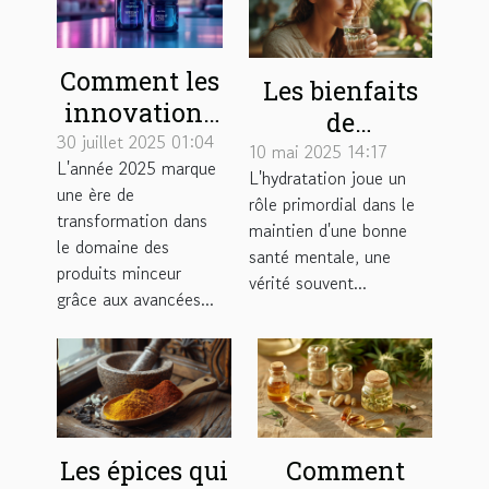
Comment les
Les bienfaits
innovations
de
en nutrition
30 juillet 2025 01:04
l'hydratation
10 mai 2025 14:17
L'année 2025 marque
impactent les
L'hydratation joue un
sur la santé
une ère de
produits
rôle primordial dans le
mentale
transformation dans
maintien d'une bonne
minceur en
stratégies pour
le domaine des
santé mentale, une
2025 ?
produits minceur
augmenter sa
vérité souvent...
grâce aux avancées...
consommation
d'eau
facilement
Les épices qui
Comment