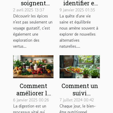
soignent
identifier et
ajouter de la
choisir des
2 avril 2025 13:37
9 janvier 2025 01:35
Découvrir les épices
La quête d'une vie
saveur et des
produits au
n'est pas seulement un
saine et équilibrée
bienfaits à
CBD naturel
voyage gustatif, c'est
nous amène souvent à
vos plats
de haute
également une
explorer de nouvelles
qualité
exploration des
alternatives
vertus...
naturelles....
Comment
Comment un
améliorer la
suivi
digestion
personnalisé
6 janvier 2025 00:26
7 juillet 2024 00:42
La digestion est un
Chaque jour, le bien-
grâce aux
peut
processus vital qui
être nutritionnel