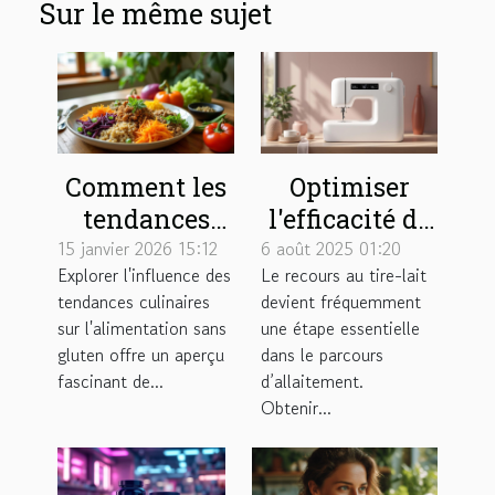
Sur le même sujet
Comment les
Optimiser
tendances
l'efficacité de
culinaires
votre tire-lait
15 janvier 2026 15:12
6 août 2025 01:20
Explorer l'influence des
Le recours au tire-lait
influencent-
: Techniques
tendances culinaires
devient fréquemment
elles
et conseils
sur l'alimentation sans
une étape essentielle
l'alimentation
gluten offre un aperçu
dans le parcours
sans gluten ?
fascinant de...
d’allaitement.
Obtenir...