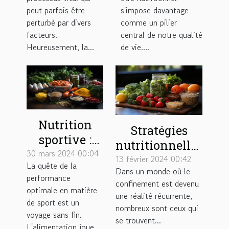
enzymes et
améliorer
peut parfois être
s'impose davantage
plantes
votre bien-
perturbé par divers
comme un pilier
naturelles
être
facteurs.
central de notre qualité
Heureusement, la...
de vie....
nutritionnel
Nutrition
Stratégies
sportive :
nutritionnelles
quel régime
30 mars 2024 00:04
pour booster
13 février 2024 00:42
La quête de la
alimentaire
Dans un monde où le
l'énergie et
performance
pour une
confinement est devenu
combattre la
optimale en matière
une réalité récurrente,
performance
de sport est un
fatigue liée au
nombreux sont ceux qui
optimale ?
voyage sans fin.
confinement
se trouvent...
L'alimentation joue